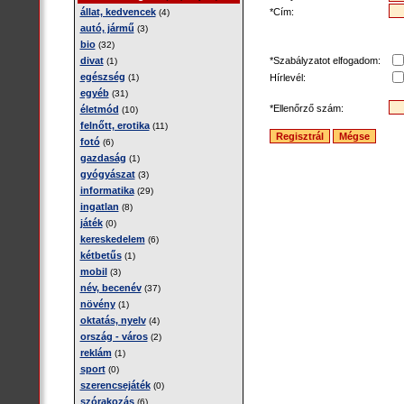
*Cím:
állat, kedvencek
(4)
autó, jármű
(3)
bio
(32)
*Szabályzatot elfogadom:
divat
(1)
egészség
Hírlevél:
(1)
egyéb
(31)
*Ellenőrző szám:
életmód
(10)
felnőtt, erotika
(11)
fotó
(6)
gazdaság
(1)
gyógyászat
(3)
informatika
(29)
ingatlan
(8)
játék
(0)
kereskedelem
(6)
kétbetűs
(1)
mobil
(3)
név, becenév
(37)
növény
(1)
oktatás, nyelv
(4)
ország - város
(2)
reklám
(1)
sport
(0)
szerencsejáték
(0)
szórakozás
(6)