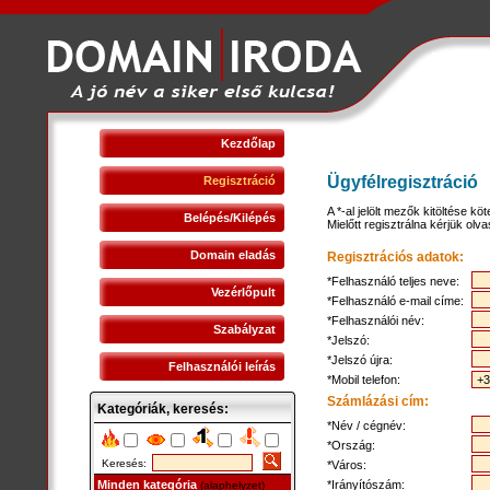
Kezdőlap
Ügyfélregisztráció
Regisztráció
A *-al jelölt mezők kitöltése köt
Belépés/Kilépés
Mielőtt regisztrálna kérjük olv
Domain eladás
Regisztrációs adatok:
*Felhasználó teljes neve:
Vezérlőpult
*Felhasználó e-mail címe:
*Felhasználói név:
Szabályzat
*Jelszó:
*Jelszó újra:
Felhasználói leírás
*Mobil telefon:
Számlázási cím:
Kategóriák, keresés:
*Név / cégnév:
*Ország:
Keresés:
*Város:
*Irányítószám:
Minden kategória
(alaphelyzet)