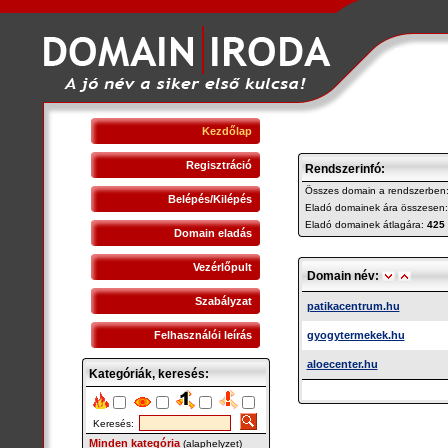
Kezdőlap
Regisztráció
Rendszerinfó:
Összes domain a rendszerben
Belépés/Kilépés
Eladó domainek ára összesen
Eladó domainek átlagára:
425
Domain eladás
Vezérlőpult
Domain név:
Szabályzat
patikacentrum.hu
Felhasználói leírás
gyogytermekek.hu
aloecenter.hu
Kategóriák, keresés:
Keresés:
Minden kategória
(alaphelyzet)