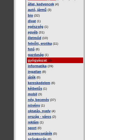
állat, kedvencek
(4)
autó, jármű
(3)
bio
(32)
divat
(1)
egészség
(1)
egyéb
(31)
életmód
(10)
felnőtt, erotika
(11)
fotó
(6)
gazdaság
(1)
gyógyászat
(3)
informatika
(29)
ingatlan
(8)
játék
(0)
kereskedelem
(6)
kétbetűs
(1)
mobil
(3)
név, becenév
(37)
növény
(1)
oktatás, nyelv
(4)
ország - város
(2)
reklám
(1)
sport
(0)
szerencsejáték
(0)
szórakozás
(6)