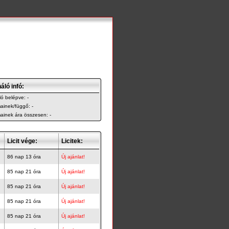
áló infó:
ó belépve: -
ainek/függő: -
ainek ára összesen: -
Licit vége:
Licitek:
86 nap 13 óra
Új ajánlat!
85 nap 21 óra
Új ajánlat!
85 nap 21 óra
Új ajánlat!
85 nap 21 óra
Új ajánlat!
85 nap 21 óra
Új ajánlat!