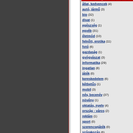
állat, kedvencek
(4)
autó, jármű
(3)
bio
(32)
divat
(1)
egészség
(1)
egyéb
(31)
életmód
(10)
felnőtt, erotika
(11)
fotó
(6)
gazdaság
(1)
gyógyászat
(3)
informatika
(29)
ingatlan
(8)
játék
(0)
kereskedelem
(6)
kétbetűs
(1)
mobil
(3)
név, becenév
(37)
növény
(1)
oktatás, nyelv
(4)
ország - város
(2)
reklám
(1)
sport
(0)
szerencsejáték
(0)
szórakozás
(6)