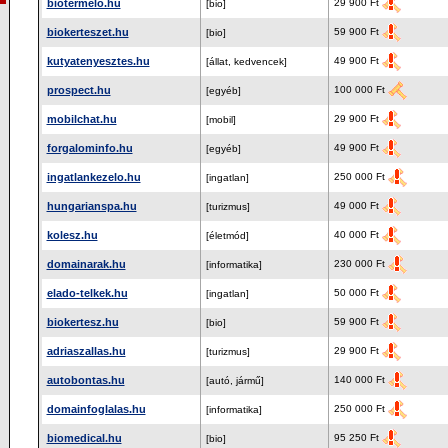
biotermelo.hu
29 900 Ft
[bio]
biokerteszet.hu
59 900 Ft
[bio]
kutyatenyesztes.hu
49 900 Ft
[állat, kedvencek]
prospect.hu
100 000 Ft
[egyéb]
mobilchat.hu
29 900 Ft
[mobil]
forgalominfo.hu
49 900 Ft
[egyéb]
ingatlankezelo.hu
250 000 Ft
[ingatlan]
hungarianspa.hu
49 000 Ft
[turizmus]
kolesz.hu
40 000 Ft
[életmód]
domainarak.hu
230 000 Ft
[informatika]
elado-telkek.hu
50 000 Ft
[ingatlan]
biokertesz.hu
59 900 Ft
[bio]
adriaszallas.hu
29 900 Ft
[turizmus]
autobontas.hu
140 000 Ft
[autó, jármű]
domainfoglalas.hu
250 000 Ft
[informatika]
biomedical.hu
95 250 Ft
[bio]