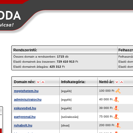
Rendszerinfó:
Felhaszn
Összes domain a rendszerben:
1715
db
Felhasznál
Eladó domainek ára összesen:
729 410 913
Ft
Eladó dom
Eladó domainek átlagára:
425 312
Ft
Eladó dom
Domain név:
Info/kategória:
Nettó ár:
megtehetem.hu
100 000 Ft
[egyéb]
adminisztrator.hu
40 000 Ft
[egyéb]
eskuvodvd.hu
39 000 Ft
[egyéb]
partyvonal.hu
75 000 Ft
[szórakozás]
ruhabolt.hu
200 000 Ft
[divat]